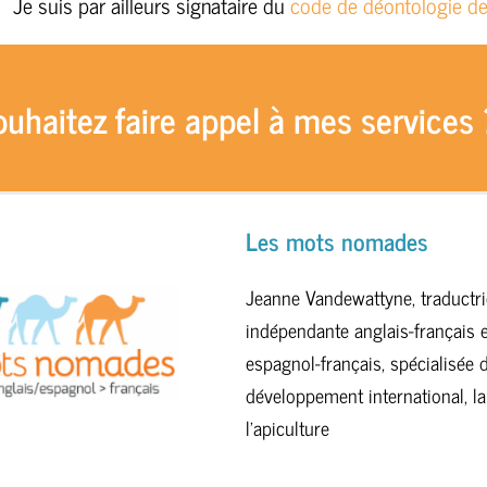
Je suis par ailleurs signataire du
code de déontologie de
uhaitez faire appel à mes services 
Les mots nomades
Jeanne Vandewattyne, traductri
indépendante anglais-français e
espagnol-français, spécialisée 
développement international, la
l’apiculture