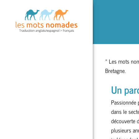
Passer
au
contenu
« Les mots noma
Bretagne.
Un par
Passionnée p
dans le sect
découverte d
plusieurs an