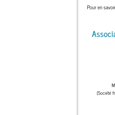
Pour en savoir
Associa
M
(Société f