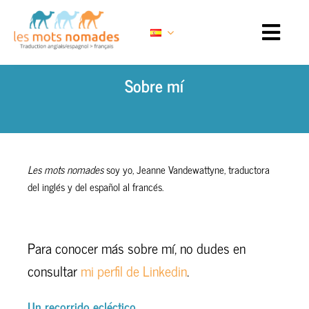
Skip
to
content
Sobre mí
Les mots nomades
soy yo, Jeanne Vandewattyne, traductora
del inglés y del español al francés.
Para conocer más sobre mí, no dudes en
consultar
mi perfil de Linkedin
.
Un recorrido ecléctico