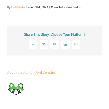
en
By
Axel Delestre
|
mayo 31st, 2024
|
Comentarios desactivados
SALUD
Share This Story, Choose Your Platform!
Facebook
X
Pinterest
Vk
Email
About the Author:
Axel Delestre