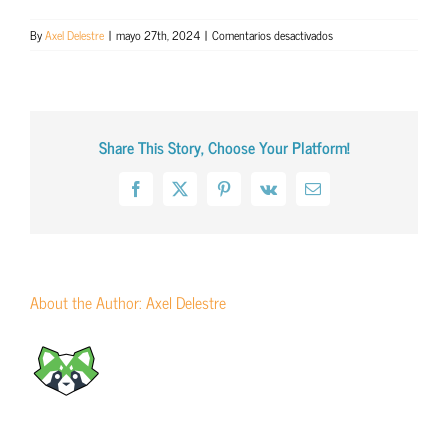
en
By
Axel Delestre
|
mayo 27th, 2024
|
Comentarios desactivados
Formación
de
especialización
en
traducción
Share This Story, Choose Your Platform!
médica
–
Edvenn
Facebook
X
Pinterest
Vk
Email
(2020-
2024,
400
horas)
About the Author:
Axel Delestre